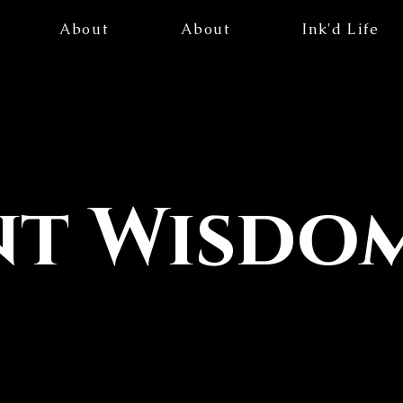
About
About
Ink'd Life
nt Wisdo