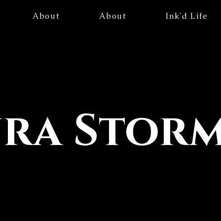
About
About
Ink'd Life
ura Stor