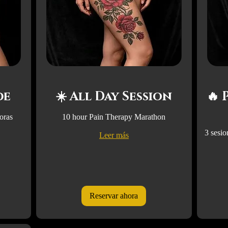
de
☀️ All Day Session
🔥
horas
10 hour Pain Therapy Marathon
3 sesio
Leer más
Reservar ahora