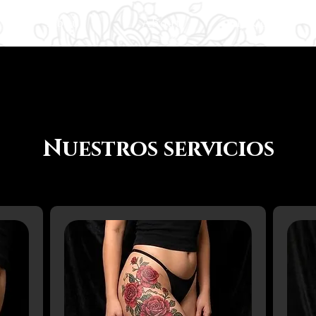
About
About
Ink'd Life
Nuestros servicios