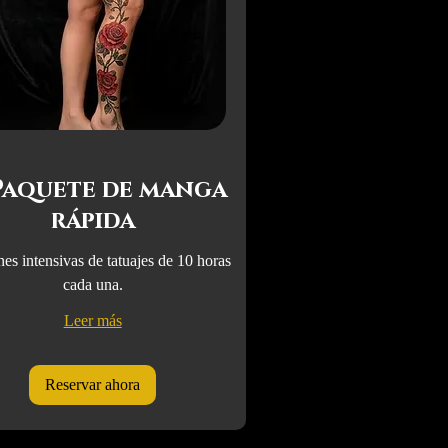
 Paquete de manga
rápida
nes intensivas de tatuajes de 10 horas
cada una.
Leer más
Reservar ahora